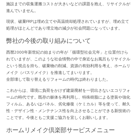
施設までの収集運搬コストが大きいなどの課題を抱え、リサイクルが
進んでいません。
現状、破棄FRPは埋め立てや高温焼却処理されていますが、埋め立て
処理がほとんどであり埋立地の減少が社会問題になっています。
弊社の今後の取り組みについて
西暦2000年新世紀の始まりの年が「循環型社会元年」と位置付けら
れていますが、このような社会情勢の中で身近なお風呂もリサイクル
という視点を持ち、破棄物の削減、資源の有効利用を考え、ホームリ
メイク（バスリメイク）を推進してまいります。
全部壊して取り替えるリフォームの時代は終わりました。
これからは、環境に負荷をかけず建築廃材を一切出さないエコリフォ
ームの時代です。既存の躯体を再利用し、特殊樹脂による塗装や強化
フィルム、あるいはパネル、劣化修復（ケミカル）等を使って、耐久
性・デザイン性・メンテナンス性を向上させることができる新技術の
ことです。今後ともご支援ご協力を宜しくお願いします。
ホームリメイク倶楽部サービスメニュー