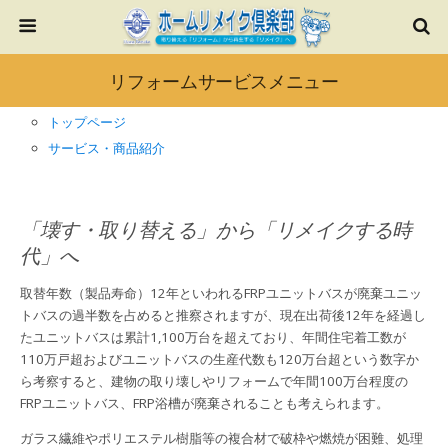
リフォームサービスメニュー
トップページ
サービス・商品紹介
「壊す・取り替える」から「リメイクする時
代」へ
取替年数（製品寿命）12年といわれるFRPユニットバスが廃棄ユニッ
トバスの過半数を占めると推察されますが、現在出荷後12年を経過し
たユニットバスは累計1,100万台を超えており、年間住宅着工数が
110万戸超およびユニットバスの生産代数も120万台超という数字か
ら考察すると、建物の取り壊しやリフォームで年間100万台程度の
FRPユニットバス、FRP浴槽が廃棄されることも考えられます。
ガラス繊維やポリエステル樹脂等の複合材で破枠や燃焼が困難、処理